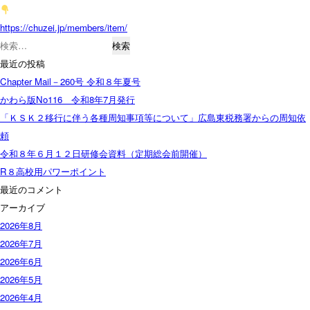
https://chuzei.jp/members/item/
検
索:
最近の投稿
Chapter Mail－260号 令和８年夏号
かわら版No116 令和8年7月発行
「ＫＳＫ２移行に伴う各種周知事項等について」広島東税務署からの周知依
頼
令和８年６月１２日研修会資料（定期総会前開催）
R８高校用パワーポイント
最近のコメント
アーカイブ
2026年8月
2026年7月
2026年6月
2026年5月
2026年4月