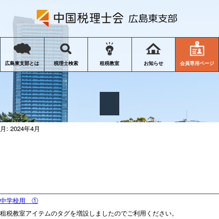
会員専用ページ
広島東支部とは
税理士検索
租税教室
お知らせ
月:
2024年4月
中学校用 ①
租税教室アイテムのタグを増設しましたのでご利用ください。