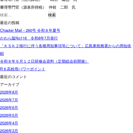
審理専門官（源泉所得税） 仲前 二郎 氏
検
索:
最近の投稿
Chapter Mail－260号 令和８年夏号
かわら版No116 令和8年7月発行
「ＫＳＫ２移行に伴う各種周知事項等について」広島東税務署からの周知依
頼
令和８年６月１２日研修会資料（定期総会前開催）
R８高校用パワーポイント
最近のコメント
アーカイブ
2026年8月
2026年7月
2026年6月
2026年5月
2026年4月
2026年3月