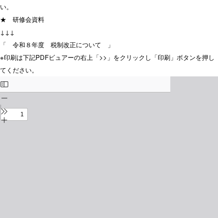
い。
★ 研修会資料
↓↓↓
「 令和８年度 税制改正について 」
※印刷は下記PDFビュアーの右上「>>」をクリックし「印刷」ボタンを押し
てください。
Skip
to
PDF
content