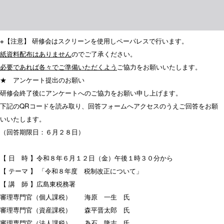
※【注意】 研修会はスクリーンを使用しペーパレスで行います。
紙資料
配布はありません
のでご了承ください。
必要であれば各々でご準備いただくよう
ご協力をお願いいたします。
★ アンケート提出のお願い
研修会終了後にアンケートへのご協力をお願い申し上げます。
下記のQRコードを読み取り、回答フォームへアクセスのうえご回答をお願
いいたします。
（回答期限日：６月２８日）
【 日 時 】令和８年６月１２日（金）午後１時３０分から
【 テーマ 】 「令和８年度 税制改正について」
【 講 師 】広島東税務署
審理専門官（個人課税） 海原 一生 氏
審理専門官（資産課税） 森平晋太郎 氏
審理専門官（法人課税） 為石 隆志 氏