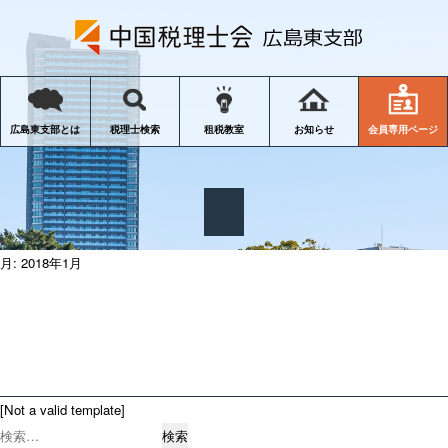
会員専用ページ
広島東支部とは
税理士検索
租税教室
お知らせ
月:
2018年1月
[Not a valid template]
検