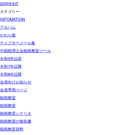
2005年8月
カテゴリー
INFOMATION
アルバム
かわら版
チャプターメール集
中国税理士会租税教室ツール
令和5年以前
令和7年以降
令和8年以降
会員向けお知らせ
会員専用ページ
租税教室
租税教室
租税教室シナリオ
租税教室の報告書
租税教室資料