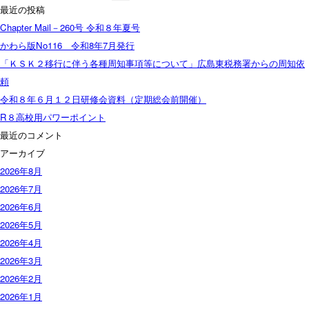
索:
最近の投稿
Chapter Mail－260号 令和８年夏号
かわら版No116 令和8年7月発行
「ＫＳＫ２移行に伴う各種周知事項等について」広島東税務署からの周知依
頼
令和８年６月１２日研修会資料（定期総会前開催）
R８高校用パワーポイント
最近のコメント
アーカイブ
2026年8月
2026年7月
2026年6月
2026年5月
2026年4月
2026年3月
2026年2月
2026年1月