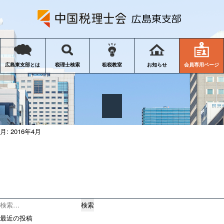
会員専用ページ
広島東支部とは
税理士検索
租税教室
お知らせ
月:
2016年4月
検
索:
最近の投稿