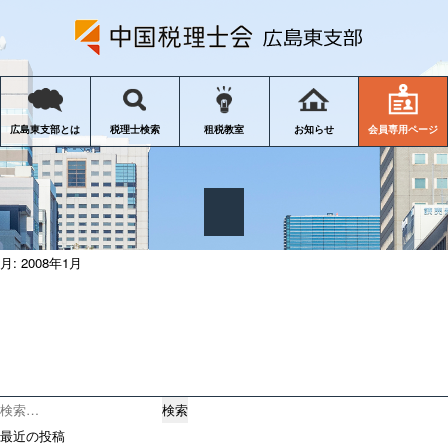
会員専用ページ
広島東支部とは
税理士検索
租税教室
お知らせ
月:
2008年1月
検
索:
最近の投稿