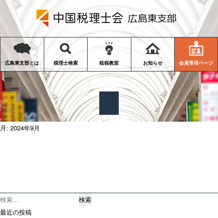
会員専用ページ
広島東支部とは
税理士検索
租税教室
お知らせ
月:
2024年9月
検
索:
最近の投稿