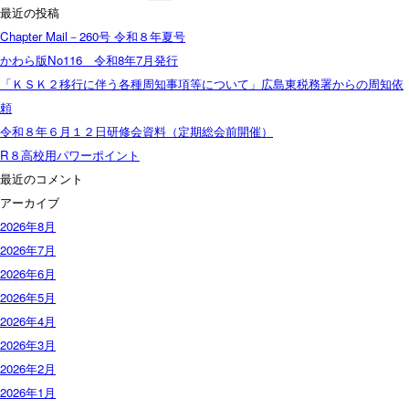
索:
最近の投稿
Chapter Mail－260号 令和８年夏号
かわら版No116 令和8年7月発行
「ＫＳＫ２移行に伴う各種周知事項等について」広島東税務署からの周知依
頼
令和８年６月１２日研修会資料（定期総会前開催）
R８高校用パワーポイント
最近のコメント
アーカイブ
2026年8月
2026年7月
2026年6月
2026年5月
2026年4月
2026年3月
2026年2月
2026年1月