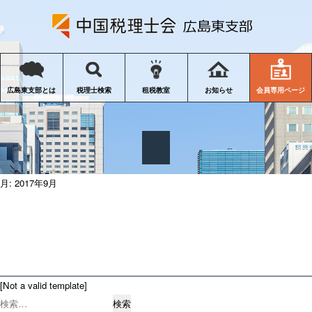
会員専用ページ
広島東支部とは
税理士検索
租税教室
お知らせ
月:
2017年9月
[Not a valid template]
検