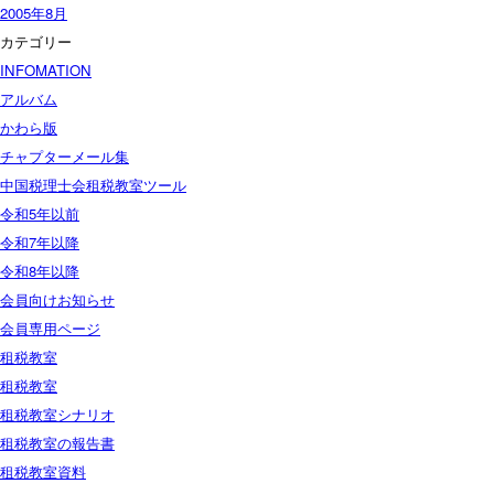
2005年8月
カテゴリー
INFOMATION
アルバム
かわら版
チャプターメール集
中国税理士会租税教室ツール
令和5年以前
令和7年以降
令和8年以降
会員向けお知らせ
会員専用ページ
租税教室
租税教室
租税教室シナリオ
租税教室の報告書
租税教室資料