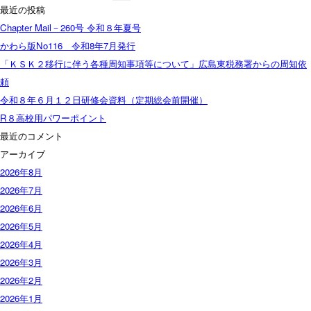
索:
最近の投稿
Chapter Mail－260号 令和８年夏号
かわら版No116 令和8年7月発行
「ＫＳＫ２移行に伴う各種周知事項等について」広島東税務署からの周知依
頼
令和８年６月１２日研修会資料（定期総会前開催）
R８高校用パワーポイント
最近のコメント
アーカイブ
2026年8月
2026年7月
2026年6月
2026年5月
2026年4月
2026年3月
2026年2月
2026年1月