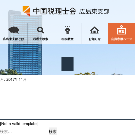
会員専用ページ
広島東支部とは
税理士検索
租税教室
お知らせ
月:
2017年11月
[Not a valid template]
検