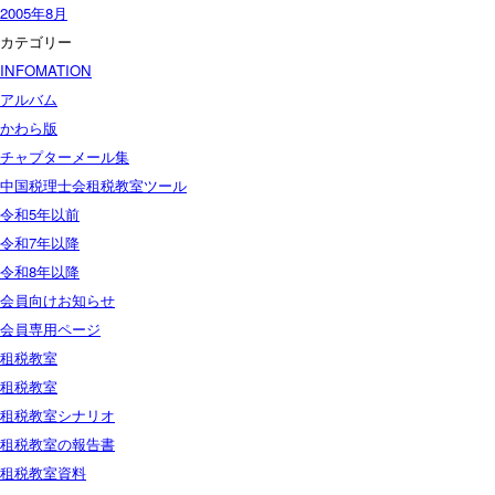
2005年8月
カテゴリー
INFOMATION
アルバム
かわら版
チャプターメール集
中国税理士会租税教室ツール
令和5年以前
令和7年以降
令和8年以降
会員向けお知らせ
会員専用ページ
租税教室
租税教室
租税教室シナリオ
租税教室の報告書
租税教室資料