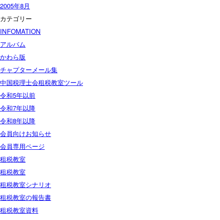
2005年8月
カテゴリー
INFOMATION
アルバム
かわら版
チャプターメール集
中国税理士会租税教室ツール
令和5年以前
令和7年以降
令和8年以降
会員向けお知らせ
会員専用ページ
租税教室
租税教室
租税教室シナリオ
租税教室の報告書
租税教室資料