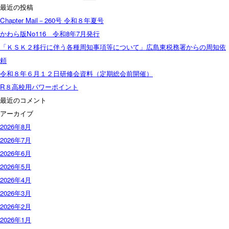
索:
最近の投稿
Chapter Mail－260号 令和８年夏号
かわら版No116 令和8年7月発行
「ＫＳＫ２移行に伴う各種周知事項等について」広島東税務署からの周知依
頼
令和８年６月１２日研修会資料（定期総会前開催）
R８高校用パワーポイント
最近のコメント
アーカイブ
2026年8月
2026年7月
2026年6月
2026年5月
2026年4月
2026年3月
2026年2月
2026年1月