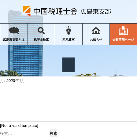
会員専用ページ
広島東支部とは
税理士検索
租税教室
お知らせ
月:
2020年1月
[Not a valid template]
検