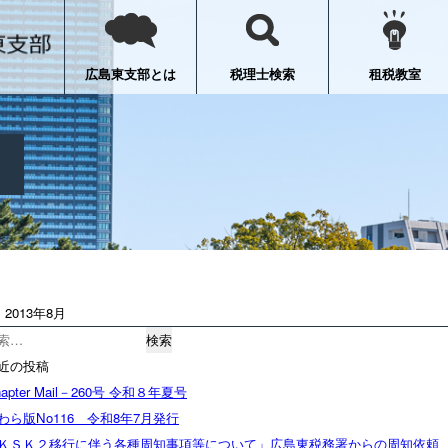
広島東支部とは
税理士検索
租税教室
:
2013年8月
近の投稿
hapter Mail－260号 令和８年夏号
わら版No116 令和8年7月発行
ＫＳＫ２移行に伴う各種周知事項等について」広島東税務署からの周知依頼