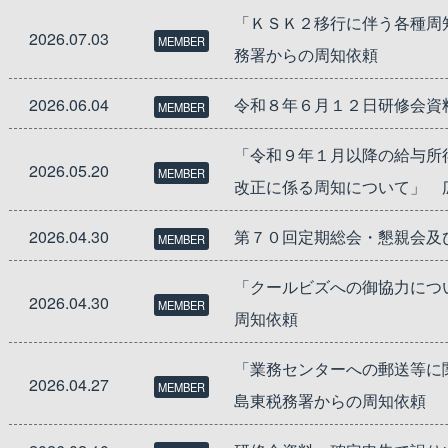
「ＫＳＫ２移行に伴う各種周
2026.07.03
MEMBER
務署からの周知依頼
2026.06.04
令和８年６月１２日研修会資
MEMBER
「令和９年１月以降の給与所
2026.05.20
MEMBER
改正に係る周知について」 
2026.04.30
第７０回定期総会・懇親会及
MEMBER
「クールビズへの御協力につ
2026.04.30
MEMBER
周知依頼
「業務センターへの郵送等に
2026.04.27
MEMBER
島東税務署からの周知依頼