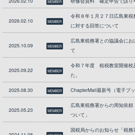
2026.02.10
研修会資料 確定申告で誤り
MEMBER
令和８年１月２７日広島東税
2026.02.10
MEMBER
に対する回答について
広島東税務署との協議会にお
2025.10.09
MEMBER
て
令和７年度 租税教室開催校
2025.09.22
MEMBER
た。
2025.08.30
ChapterMail最新号（電
MEMBER
広島東税務署からの周知依頼
2025.05.23
MEMBER
ついて」
国税局からのお知らせ「税務
2024.11.08