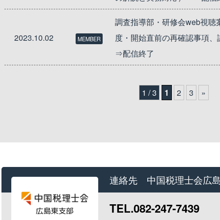
調査指導部・研修会web視聴案
2023.10.02
度・開始直前の再確認事項、
MEMBER
⇒配信終了
1 / 3
1
2
3
»
連絡先 中国税理士会広
TEL.082-247-7439