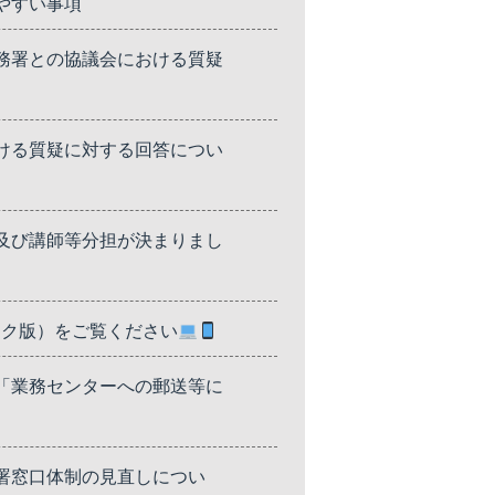
やすい事項
務署との協議会における質疑
ける質疑に対する回答につい
及び講師等分担が決まりまし
子ブック版）をご覧ください
「業務センターへの郵送等に
署窓口体制の見直しについ