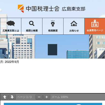
会員専用ページ
広島東支部とは
税理士検索
租税教室
お知らせ
月:
2022年9月
ページ
1
/
3
ズーム
100%