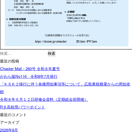
検
索:
最近の投稿
Chapter Mail－260号 令和８年夏号
かわら版No116 令和8年7月発行
「ＫＳＫ２移行に伴う各種周知事項等について」広島東税務署からの周知依
頼
令和８年６月１２日研修会資料（定期総会前開催）
R８高校用パワーポイント
最近のコメント
アーカイブ
2026年8月