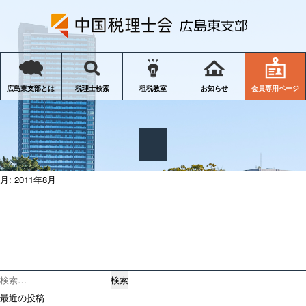
会員専用ページ
広島東支部とは
税理士検索
租税教室
お知らせ
月:
2011年8月
検
索:
最近の投稿