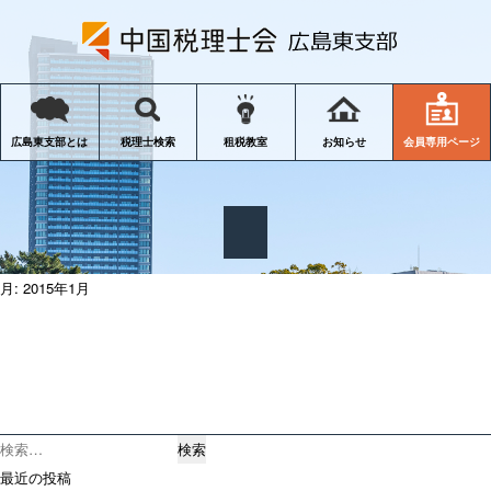
会員専用ページ
広島東支部とは
税理士検索
租税教室
お知らせ
月:
2015年1月
検
索:
最近の投稿