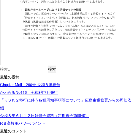
検
索:
最近の投稿
Chapter Mail－260号 令和８年夏号
かわら版No116 令和8年7月発行
「ＫＳＫ２移行に伴う各種周知事項等について」広島東税務署からの周知依
頼
令和８年６月１２日研修会資料（定期総会前開催）
R８高校用パワーポイント
最近のコメント