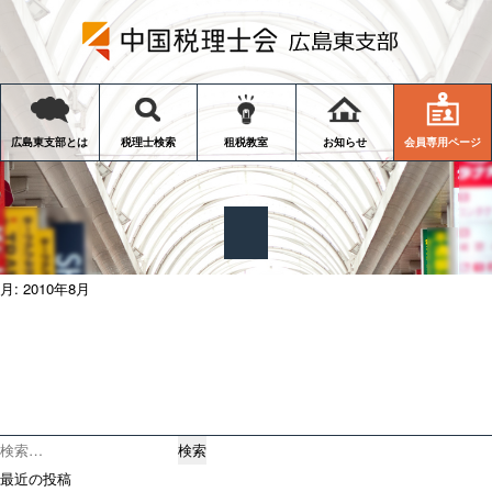
会員専用ページ
広島東支部とは
税理士検索
租税教室
お知らせ
月:
2010年8月
検
索:
最近の投稿