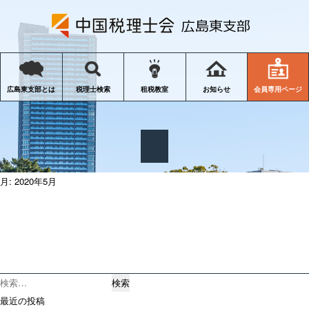
会員専用ページ
広島東支部とは
税理士検索
租税教室
お知らせ
月:
2020年5月
検
索:
最近の投稿